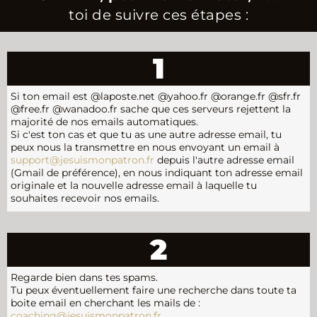
toi de suivre ces étapes :
1
Si ton email est @laposte.net @yahoo.fr @orange.fr @sfr.fr
@free.fr @wanadoo.fr sache que ces serveurs rejettent la
majorité de nos emails automatiques.
Si c'est ton cas et que tu as une autre adresse email, tu
peux nous la transmettre en nous envoyant un email à
support@jesuismonpatron.fr
depuis l'autre adresse email
(Gmail de préférence), en nous indiquant ton adresse email
originale et la nouvelle adresse email à laquelle tu
souhaites recevoir nos emails.
2
Regarde bien dans tes spams.
Tu peux éventuellement faire une recherche dans toute ta
boite email en cherchant les mails de :
coaching@jesuismonpatron.fr