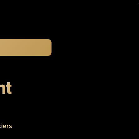
nt
iers