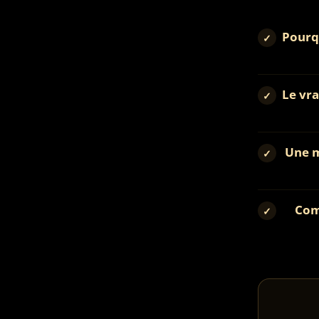
Pourqu
✓
Le vr
✓
Une m
✓
Com
✓