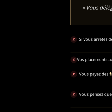
« Vous délèg
Si vous arrêtez d
✗
Vos placements a
✗
Vous payez des
f
✗
Vous pensez que 
✗