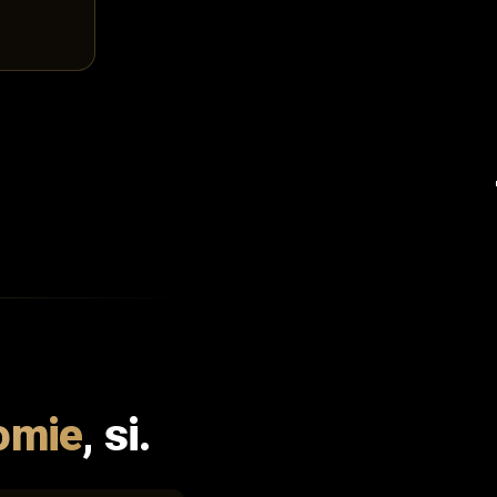
omie
, si.