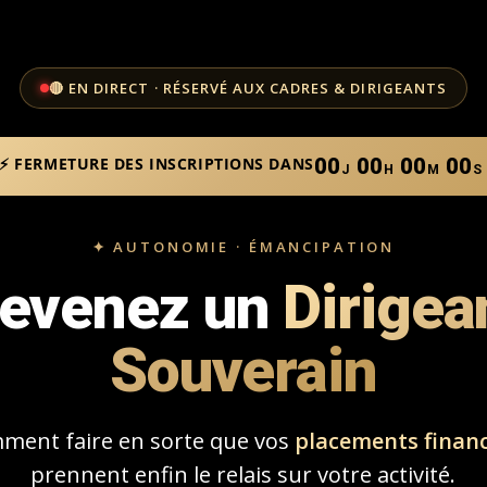
🔴 EN DIRECT · RÉSERVÉ AUX CADRES & DIRIGEANTS
⚡ FERMETURE DES INSCRIPTIONS DANS
00
00
00
00
J
H
M
S
✦ AUTONOMIE · ÉMANCIPATION
evenez un
Dirigea
Souverain
ment faire en sorte que vos
placements financ
prennent enfin le relais sur votre activité.