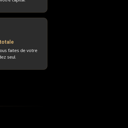
totale
ous faites de votre
dez seul.