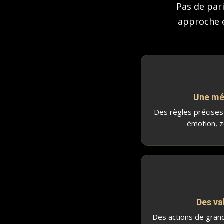
Pas de pari
approche e
Une mé
Des règles précises
émotion, z
Des va
Des actions de grand