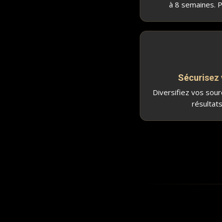
à 8 semaines. P
Sécurisez 
Diversifiez vos sou
résultats