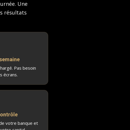
journée. Une
s résultats
 semaine
hargé. Pas besoin
s écrans.
contrôle
 de votre banque et
otre capital.