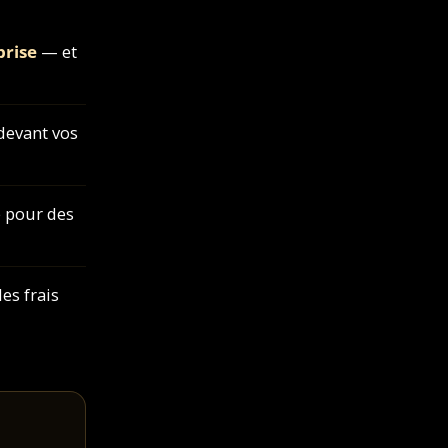
prise
— et
devant vos
 pour des
es frais