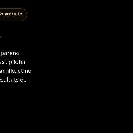
on gratuite
?
épargne
es
: piloter
amille, et ne
ésultats de