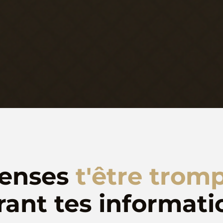
penses
t'être trom
rant tes informati