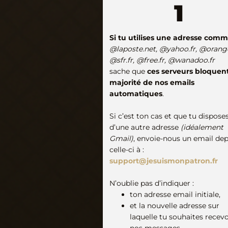
1
Si tu utilises une adresse comm
@laposte.net, @yahoo.fr, @orange
@sfr.fr, @free.fr, @wanadoo.fr
sache que
ces serveurs bloquent
majorité de nos emails
automatiques
.
Si c’est ton cas et que tu dispose
d’une autre adresse
(idéalement
Gmail)
, envoie-nous un email dep
celle-ci à :
support@jesuismonpatron.fr
N’oublie pas d’indiquer :
ton adresse email initiale,
et la nouvelle adresse sur
laquelle tu souhaites recevo