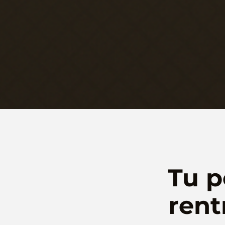
Tu 
rent