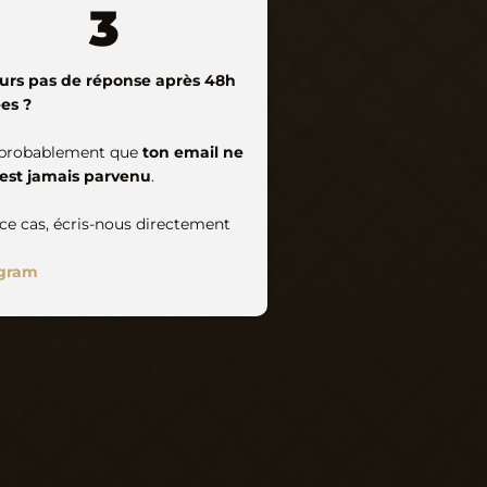
3
urs pas de réponse après 48h
es ?
 probablement que
ton email ne
est jamais parvenu
.
ce cas, écris-nous directement
agram