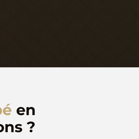
pé
en
ons ?