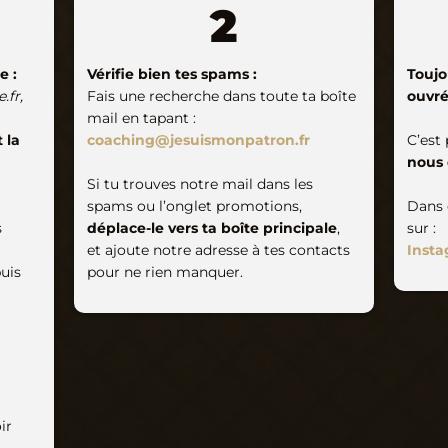
2
e :
Vérifie bien tes spams :
Toujo
.fr,
Fais une recherche dans toute ta boîte
ouvré
mail en tapant :
 la
coaching@jesuismonpatron.fr
C’est
nous 
Si tu trouves notre mail dans les
spams ou l’onglet promotions,
Dans 
s
déplace-le vers ta boîte principale
,
sur :
et ajoute notre adresse à tes contacts
Inst
uis
pour ne rien manquer.
ir