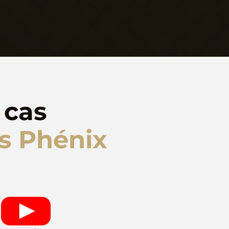
 cas
s Phénix