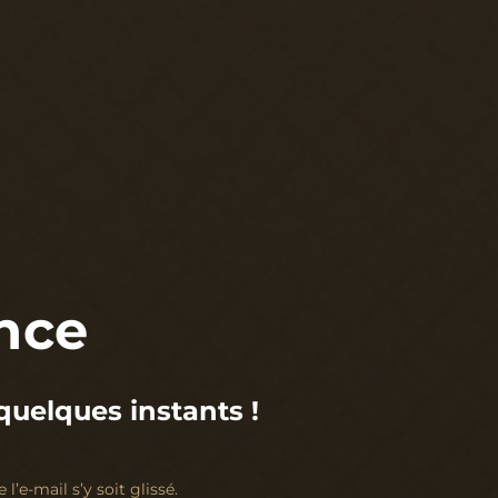
ance
 quelques instants !
l’e-mail s’y soit glissé.