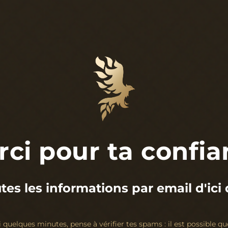
ci pour ta confi
tes les informations par email d'ici
ci quelques minutes, pense à vérifier tes spams : il est possible que 