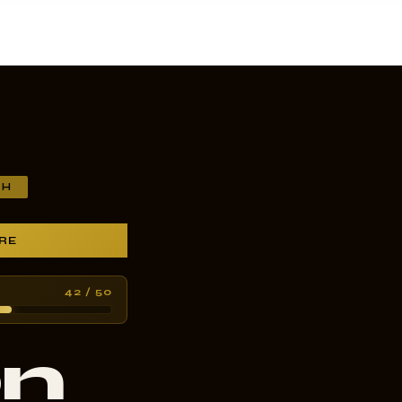
3H
FRE
42 / 50
on