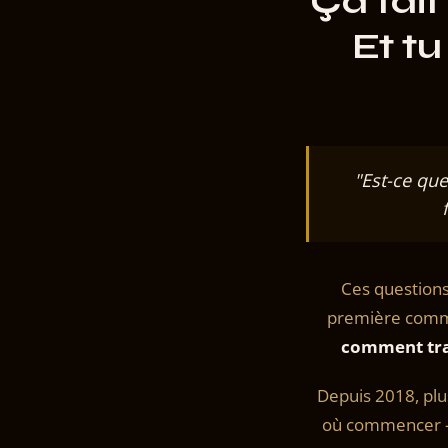
Ça fait
Et t
"Est-ce qu
Ces questions
première comman
comment tran
Depuis 2018, pl
où commencer — 