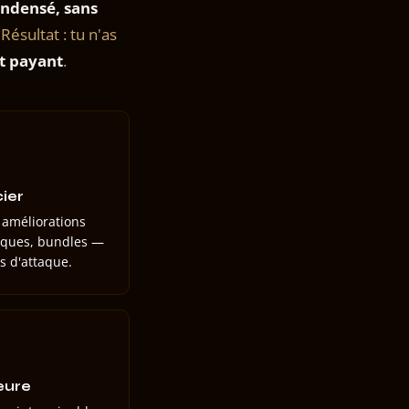
ndensé, sans
ésultat : tu n'as
t payant
.
cier
 améliorations
fiques, bundles —
es d'attaque.
eure