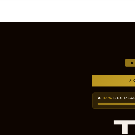

⚡ 
🔥
84%
DES PLA
T