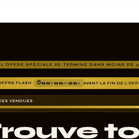
 L'OFFRE SPÉCIALE SE TERMINE DANS MOINS DE 
⏱
OFFRE FLASH :
00
00
00
AVANT LA FIN DE L'OF
h
m
s
CES VENDUES
rouve t