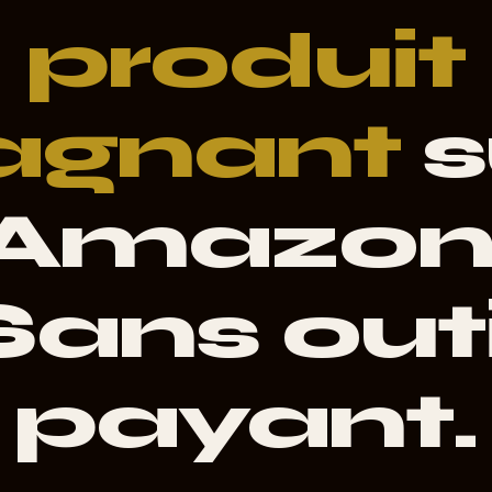
produit
agnant
s
Amazon
Sans outi
payant.