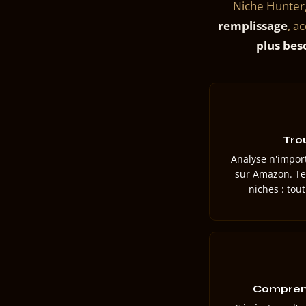
Niche Hunter,
remplissage
, a
plus bes
Tro
Analyse n'impor
sur Amazon. Te
niches : tou
Compren