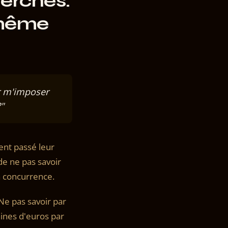
herches.
 même
ir m'imposer
?"
ent passé leur
de ne pas savoir
a concurrence.
 Ne pas savoir par
ines d'euros par