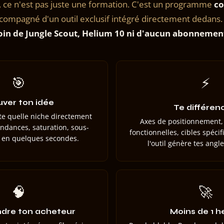
 ce n'est pas juste une formation. C'est un programme
co
ccompagné d'un outil exclusif intégré directement dedans. R
oin de Jungle Scout, Helium 10 ni d'aucun abonnemen
🎯
⚡
uver ton idée
Te différen
te quelle niche directement
Axes de positionnement,
ndances, saturation, sous-
fonctionnelles, cibles spéci
t en quelques secondes.
l'outil génère tes angl
🧠
🚀
dre ton acheteur
Moins de 1 h