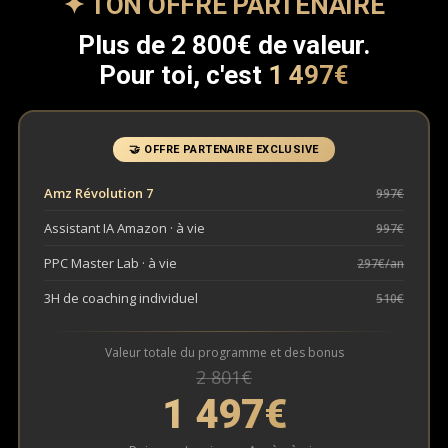
✦ TON OFFRE PARTENAIRE
Plus de 2 800€ de valeur.
Pour toi, c'est
1 497€
🤝 OFFRE PARTENAIRE EXCLUSIVE
Amz Révolution 7
997€
Assistant IA Amazon · à vie
997€
PPC Master Lab · à vie
297€/an
3H de coaching individuel
510€
Valeur totale du programme et des bonus
2 801€
1 497€