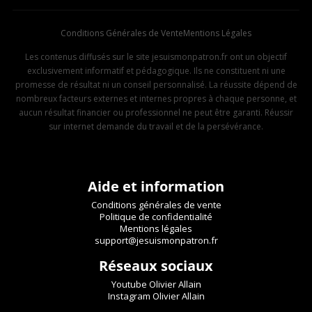
Conditions Générales de Vente
Mentions Légales
Les contenus diffusés sur le site jesuismonpatron.fr ont un objectif
exclusivement informatif et pédagogique. Ils ne constituent ni une
promesse de résultat ni un conseil personnalisé. La réussite dépend de
nombreux facteurs externes et internes propres à chaque personne, et
aucun résultat financier ou professionnel ne peut être garanti. Réussir
sur internet demande du travail et de la persévérance.
Aide et information
Conditions générales de vente
Politique de confidentialité
Mentions légales
support@jesuismonpatron.fr
Réseaux sociaux
Youtube Olivier Allain
Instagram Olivier Allain