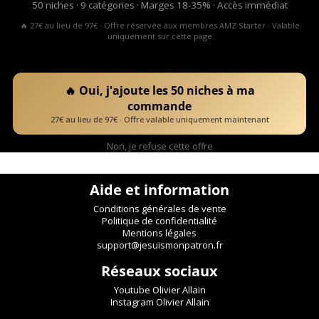
50 niches · 9 catégories · Marges 18-35% · Accès immédiat
🔥 27€ au lieu de 97€ · Offre réservée aux membres AMZ Starter · Valable
uniquement sur cette page
🔥 Oui, j'ajoute les 50 niches à ma
commande
27€ au lieu de 97€ · Offre valable uniquement maintenant
Non, je refuse cette offre
Aide et information
Conditions générales de vente
Politique de confidentialité
Mentions légales
support@jesuismonpatron.fr
Réseaux sociaux
Youtube Olivier Allain
Instagram Olivier Allain